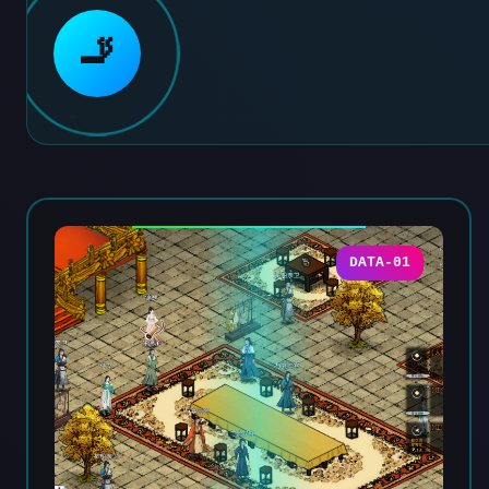
🚬
DATA-01