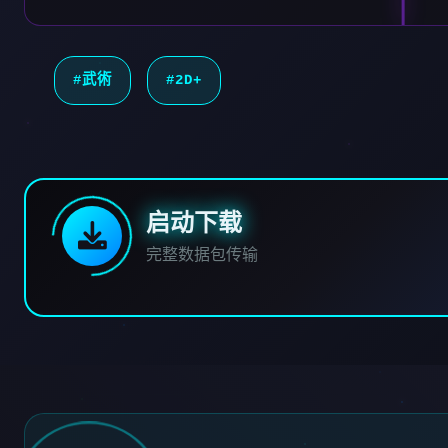
#武術
#2D+
启动下载
完整数据包传输