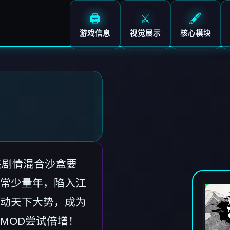
🖨️
⚔️
🖋️
游戏信息
视觉展示
核心模块
侠剧情混合沙盒要
常少量年，陷入江
动天下大势，成为
MOD尝试倍增！