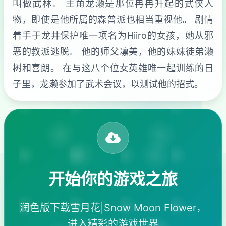
叫做武林。 主角龙濑是那位冉冉升起的武侠人
物，即使是他所属的森普派也相当重视他。 剧情
着手于龙井保护唯一项名为Hiiro的女孩，她从邪
恶的教派逃脱。 他的师父凛美，他的妹妹徒弟濑
树和喜朗。 在与这八个位女英雄唯一起训练的日
子里，龙濑参加了武术会议，以测试他的招式。
开始你的游戏之旅
润色版下载雪月花|Snow Moon Flower，
进入精彩的游戏世界