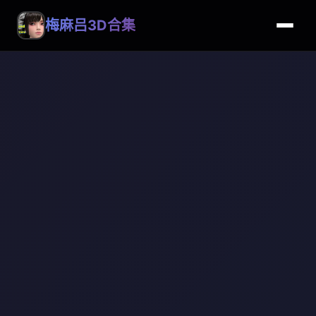
梅麻吕3D合集