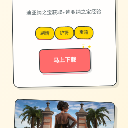
迪亚纳之宝获取+迪亚纳之宝经验
宝箱
护符
剧情
→
✦ ★
马上下载