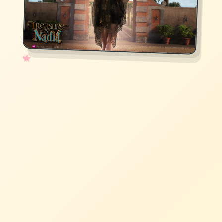
✧
♡
★
♥