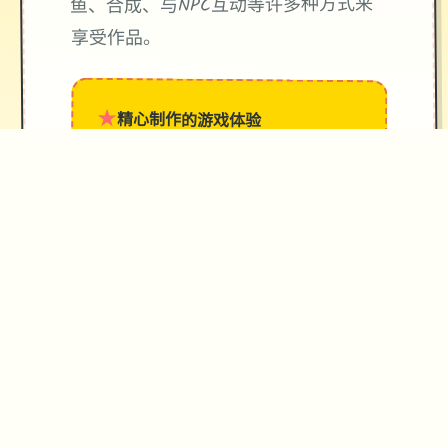
鱼、合成、与NPC互动等许多种方式来
享受作品。
★
精心制作的游戏体验
→
✧
♥
✦
♡
操作指南