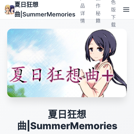
色
夏日狂想
品
作
版
详
秘
曲|SummerMemories
下
情
籍
载
夏日狂想
曲|SummerMemories