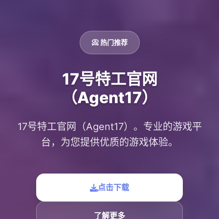
📀 热门推荐
17号特工官网
（Agent17）
17号特工官网（Agent17）。专业的游戏平
台，为您提供优质的游戏体验。
点击下载
了解更多