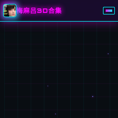
梅麻吕3D合集