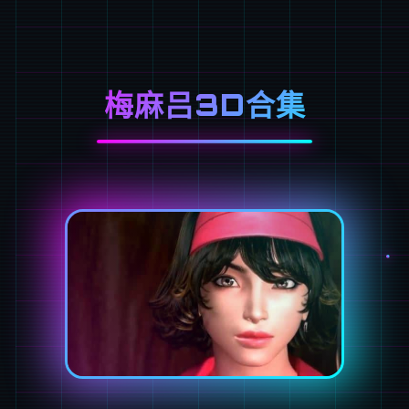
梅麻吕3D合集